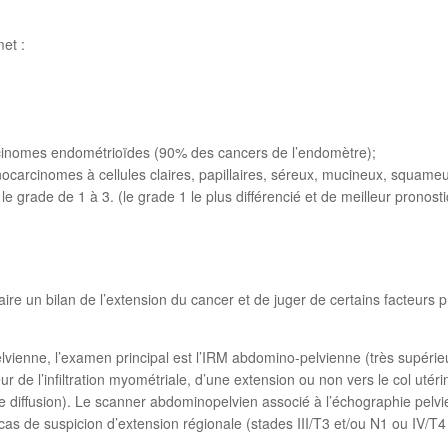
et :
omes endométrioïdes (90% des cancers de l’endomètre);
inomes à cellules claires, papillaires, séreux, mucineux, squame
grade de 1 à 3. (le grade 1 le plus différencié et de meilleur pronosti
 faire un bilan de l’extension du cancer et de juger de certains facteurs 
vienne, l’examen principal est l’IRM abdomino-pelvienne (très supérieu
 de l’infiltration myométriale, d’une extension ou non vers le col utérin
 diffusion). Le scanner abdominopelvien associé à l’échographie pelvi
as de suspicion d’extension régionale (stades III/T3 et/ou N1 ou IV/T