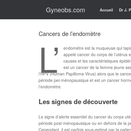
Skip
Gyneobs.com
to
Accueil
Dr J.
content
Cancers de l’endomètre
L’
endomètre est la muqueuse qui tapiss
appelé cancer du corps de l’utérus et
causes et les caractéristiques épidé
est un cancer de la femme jeune asso
l’HPV (Human Papilloma Virus) alors que le canc
période per-ménopausique et est un cancer hormono
l’endomètre.
Les signes de découverte
Le signe d’alerte essentiel du cancer du corps ut
période post-ménopausique ou en dehors de la pé
Cependant, il est parfois sous-estimé par la pati