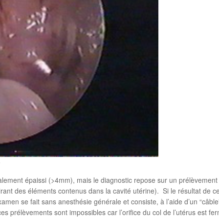
e
ment épaissi (>4mm), mais le diagnostic repose sur un prélèvement his
irant des éléments contenus dans la cavité utérine). Si le résultat de ce 
en se fait sans anesthésie générale et consiste, à l’aide d’un “câble” op
 prélèvements sont impossibles car l’orifice du col de l’utérus est ferm