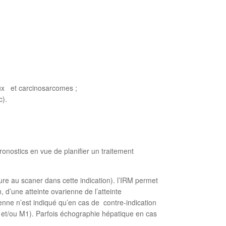
ux et carcinosarcomes ;
c).
pronostics en vue de planifier un traitement
re au scaner dans cette indication). l’IRM permet
, d’une atteinte ovarienne de l’atteinte
enne n’est indiqué qu’en cas de contre-indication
4 et/ou M1). Parfois échographie hépatique en cas