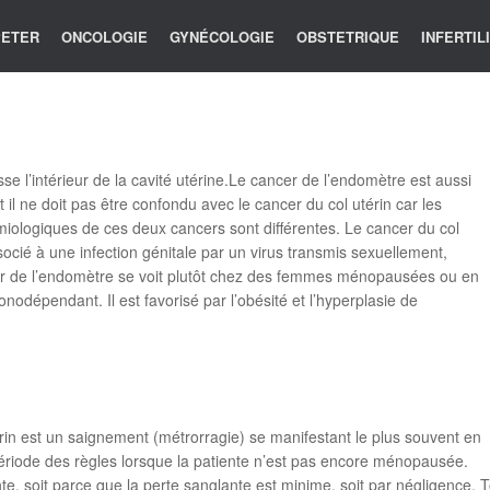
 PETER
ONCOLOGIE
GYNÉCOLOGIE
OBSTETRIQUE
INFERTIL
e l’intérieur de la cavité utérine.Le cancer de l’endomètre est aussi
 il ne doit pas être confondu avec le cancer du col utérin car les
miologiques de ces deux cancers sont différentes. Le cancer du col
cié à une infection génitale par un virus transmis sexuellement,
er de l’endomètre se voit plutôt chez des femmes ménopausées ou en
dépendant. Il est favorisé par l’obésité et l’hyperplasie de
érin est un saignement (métrorragie) se manifestant le plus souvent en
riode des règles lorsque la patiente n’est pas encore ménopausée.
ente, soit parce que la perte sanglante est minime, soit par négligenc