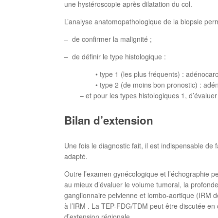
une hystéroscopie après dilatation du col.
L’analyse anatomopathologique de la biopsie perm
– de confirmer la malignité ;
– de définir le type histologique :
• type 1 (les plus fréquents) : adénocarcin
• type 2 (de moins bon pronostic) : adénocarc
– et pour les types histologiques 1, d’évaluer le 
Bilan d’extension
Une fois le diagnostic fait, il est indispensable de
adapté.
Outre l’examen gynécologique et l’échographie pel
au mieux d’évaluer le volume tumoral, la profondeur
ganglionnaire pelvienne et lombo-aortique (IRM de
à l’IRM . La TEP-FDG/TDM peut être discutée en c
d’extension régionale.