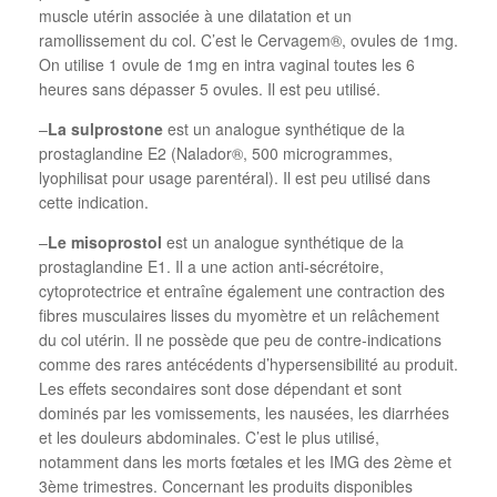
muscle utérin associée à une dilatation et un
ramollissement du col. C’est le Cervagem®, ovules de 1mg.
On utilise 1 ovule de 1mg en intra vaginal toutes les 6
heures sans dépasser 5 ovules. Il est peu utilisé.
–
La sulprostone
est un analogue synthétique de la
prostaglandine E2 (Nalador®, 500 microgrammes,
lyophilisat pour usage parentéral). Il est peu utilisé dans
cette indication.
–
Le misoprostol
est un analogue synthétique de la
prostaglandine E1. Il a une action anti-sécrétoire,
cytoprotectrice et entraîne également une contraction des
fibres musculaires lisses du myomètre et un relâchement
du col utérin. Il ne possède que peu de contre-indications
comme des rares antécédents d’hypersensibilité au produit.
Les effets secondaires sont dose dépendant et sont
dominés par les vomissements, les nausées, les diarrhées
et les douleurs abdominales. C’est le plus utilisé,
notamment dans les morts fœtales et les IMG des 2ème et
3ème trimestres. Concernant les produits disponibles