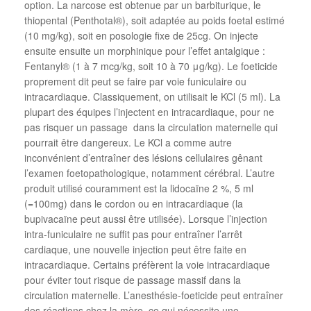
option. La narcose est obtenue par un barbiturique, le
thiopental (Penthotal®), soit adaptée au poids foetal estimé
(10 mg/kg), soit en posologie fixe de 25cg. On injecte
ensuite ensuite un morphinique pour l’effet antalgique :
Fentanyl® (1 à 7 mcg/kg, soit 10 à 70 μg/kg). Le foeticide
proprement dit peut se faire par voie funiculaire ou
intracardiaque. Classiquement, on utilisait le KCl (5 ml). La
plupart des équipes l’injectent en intracardiaque, pour ne
pas risquer un passage dans la circulation maternelle qui
pourrait être dangereux. Le KCl a comme autre
inconvénient d’entraîner des lésions cellulaires gênant
l’examen foetopathologique, notamment cérébral. L’autre
produit utilisé couramment est la lidocaïne 2 %, 5 ml
(=100mg) dans le cordon ou en intracardiaque (la
bupivacaïne peut aussi être utilisée). Lorsque l’injection
intra-funiculaire ne suffit pas pour entraîner l’arrêt
cardiaque, une nouvelle injection peut être faite en
intracardiaque. Certains préfèrent la voie intracardiaque
pour éviter tout risque de passage massif dans la
circulation maternelle. L’anesthésie-foeticide peut entraîner
des réactions chez la mère, ce qui nécessite une