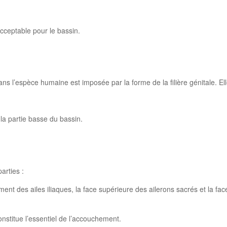
cceptable pour le bassin.
ns l’espèce humaine est imposée par la forme de la filière génitale. E
a partie basse du bassin.
parties :
nt des ailes iliaques, la face supérieure des ailerons sacrés et la face
onstitue l’essentiel de l’accouchement.