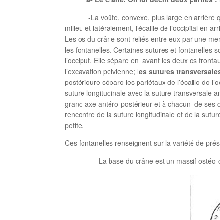
-La voûte, convexe, plus large en arrière qu’en 
milieu et latéralement, l’écaille de l’occipital en 
Les os du crâne sont reliés entre eux par une mem
les fontanelles. Certaines sutures et fontanelles s
l’occiput. Elle sépare en avant les deux os fronta
l’excavation pelvienne;
les sutures transversale
postérieure sépare les pariétaux de l’écaille de l’occ
suture longitudinale avec la suture transversale an
grand axe antéro-postérieur et à chacun de ses q
rencontre de la suture longitudinale et de la suture 
petite.
Ces fontanelles renseignent sur la variété de prés
-La base du crâne est un massif ostéo-carti