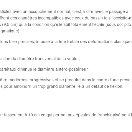
ibles avec un accouchement normal, c’est-à-dire avec le passage à l’i
frent des diamètres incompatibles avec ceux du bassin tels l’occipito-men
 (9,5 cm) qu’à la condition qu’elle soit totalement fléchie (sous occipi
egmatique).
tions bien précises, impose à la tête fœtale des déformations plastiques
tion du diamètre transversal de la voûte ;
s pariétaux diminue le diamètre antéro-postérieur.
être modérées, progressives et se produire dans le cadre d’une présenta
es pour amoindrir un trop grand diamètre lié à un défaut de flexion.
ar tassement à 10 cm ce qui permet aux épaules de franchir aisément le