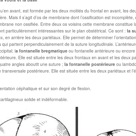
avant, est formée par les deux moitiés du frontal en avant, les deux
arrière. Mais il s’agit d’os de membrane dont l’ossification est incomplèt
brane non ossifiée. Entre deux os voisins cette membrane constitue la 
ont particulièrement intéressantes sur le plan obstétrical. Ce sont :
la s
ux, en arrière les deux pariétaux. Elle permet de déterminer l’orientati
s
qui partent perpendiculairement de la suture longitudinale. L’antérieure
ipital; l
a fontanelle bregmatique
ou fontanelle antérieure ou encore 
térieure. Elle est située entre les deux frontaux en avant et les deux p
uatre angles aboutit une suture ;
la fontanelle postérieure
ou lambdoï
transversale postérieure. Elle est située entre les deux pariétaux et l’écai
entation céphalique et sur son degré de flexion.
lagineux solide et indéformable.