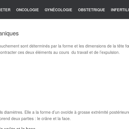
 PETER
ONCOLOGIE
GYNÉCOLOGIE
OBSTETRIQUE
INFERTIL
aniques
hement sont déterminés par la forme et les dimensions de la tête fœt
contracter ces deux éléments au cours du travail et de l’expulsion.
ands diamètres. Elle a la forme d’un ovoïde à grosse extrémité postérieu
prend deux parties : le crâne et la face.
la voûte et la base