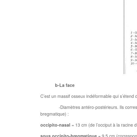
b-La face
C’est un massif osseux indéformable qui s’étend d
-Diamètres antéro-postérieurs. Ils correspondent
bregmatique) :
occipito-nasal
= 13 cm (de l’occiput à la racine 
sous occipito-bregmatique
= 9,5 cm (correspond