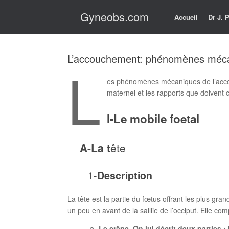
Skip
Gyneobs.com
to
Accueil
Dr J.
content
L’accouchement: phénomènes méc
L
es phénomènes mécaniques de l’accouc
maternel et les rapports que doivent 
I-Le mobile foetal
A-La t
ête
1-
Description
La tête est la partie du fœtus offrant les plus gr
un peu en avant de la saillie de l’occiput. Elle com
a- Le crâne. On lui décrit deux parties : 