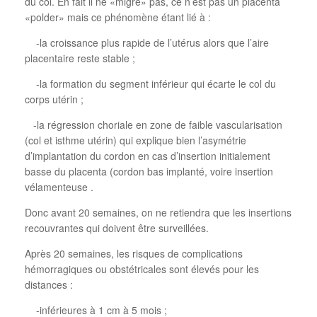
du col. En fait il ne «migre» pas, ce n’est pas un placenta
«polder» mais ce phénomène étant lié à :
-la croissance plus rapide de l’utérus alors que l’aire
placentaire reste stable ;
-la formation du segment inférieur qui écarte le col du
corps utérin ;
-la régression choriale en zone de faible vascularisation
(col et isthme utérin) qui explique bien l’asymétrie
d’implantation du cordon en cas d’insertion initialement
basse du placenta (cordon bas implanté, voire insertion
vélamenteuse .
Donc avant 20 semaines, on ne retiendra que les insertions
recouvrantes qui doivent être surveillées.
Après 20 semaines, les risques de complications
hémorragiques ou obstétricales sont élevés pour les
distances :
-inférieures à 1 cm à 5 mois ;