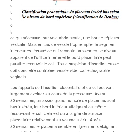
d
u
c
o
l,
ce qui nécessite, par voie abdominale, une bonne réplétion
vésicale. Mais en cas de vessie trop remplie, le segment
inférieur est écrasé ce qui remonte faussement le niveau
apparent de l’orifice interne et le bord placentaire peut
paraître recouvrir le col . Toute suspicion d’insertion basse
doit donc être contrôlée, vessie vide, par échographie
vaginale.
Les rapports de l’insertion placentaire et du col peuvent
largement évoluer au cours de la grossesse. Avant
20 semaines, un assez grand nombre de placentas sont
bas insérés, leur bord inférieur atteignant ou même
recouvrant le col. Cela est dû à la grande surface
placentaire relativement au volume utérin. Après
20 semaines, le placenta semble «migrer» en s’éloignant