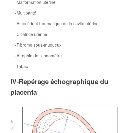
-Malformation utérine
-Multiparité
-Antécédent traumatique de la cavité utérine
-Cicatrice utérine
-Fibrome sous-muqueux
-Atrophie de l’endomètre
-Tabac
IV-Repérage échographique du
placenta
Il
f
a
u