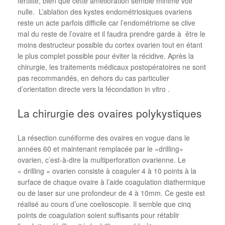
fertilité, bien que cette amélioration semble minime voir
nulle. L’ablation des kystes endométriosiques ovariens
reste un acte parfois difficile car l’endométriome se clive
mal du reste de l’ovaire et il faudra prendre garde à être le
moins destructeur possible du cortex ovarien tout en étant
le plus complet possible pour éviter la récidive. Après la
chirurgie, les traitements médicaux postopératoires ne sont
pas recommandés, en dehors du cas particulier
d’orientation directe vers la fécondation in vitro .
La chirurgie des ovaires polykystiques
La résection cunéiforme des ovaires en vogue dans le
années 60 et maintenant remplacée par le «drilling»
ovarien, c’est-à-dire la multiperforation ovarienne. Le
« drilling » ovarien consiste à coaguler 4 à 10 points à la
surface de chaque ovaire à l’aide coagulation diathermique
ou de laser sur une profondeur de 4 à 10mm. Ce geste est
réalisé au cours d’une coelioscopie. Il semble que cinq
points de coagulation soient suffisants pour rétablir