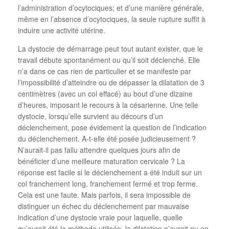
l’administration d’ocytociques; et d’une manière générale,
même en l’absence d’ocytociques, la seule rupture suffit à
induire une activité utérine.
La dystocie de démarrage peut tout autant exister, que le
travail débute spontanément ou qu’il soit déclenché. Elle
n’a dans ce cas rien de particulier et se manifeste par
l’impossibilité d’atteindre ou de dépasser la dilatation de 3
centimètres (avec un col effacé) au bout d’une dizaine
d’heures, imposant le recours à la césarienne. Une telle
dystocie, lorsqu’elle survient au décours d’un
déclenchement, pose évidement la question de l’indication
du déclenchement. A-t-elle été posée judicieusement ?
N’aurait-il pas fallu attendre quelques jours afin de
bénéficier d’une meilleure maturation cervicale ? La
réponse est facile si le déclenchement a été induit sur un
col franchement long, franchement fermé et trop ferme.
Cela est une faute. Mais parfois, il sera impossible de
distinguer un échec du déclenchement par mauvaise
indication d’une dystocie vraie pour laquelle, quelle
qu’aurait été la méthode utilisée, la dilatation n’aurait pu en