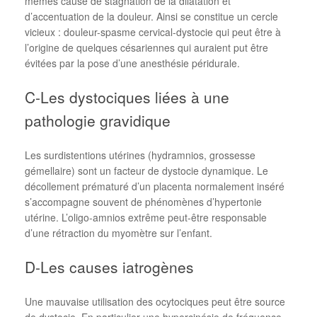
mêmes cause de stagnation de la dilatation et
d’accentuation de la douleur. Ainsi se constitue un cercle
vicieux : douleur-spasme cervical-dystocie qui peut être à
l’origine de quelques césariennes qui auraient put être
évitées par la pose d’une anesthésie péridurale.
C-Les dystociques liées à une
pathologie gravidique
Les surdistentions utérines (hydramnios, grossesse
gémellaire) sont un facteur de dystocie dynamique. Le
décollement prématuré d’un placenta normalement inséré
s’accompagne souvent de phénomènes d’hypertonie
utérine. L’oligo-amnios extrême peut-être responsable
d’une rétraction du myomètre sur l’enfant.
D-Les causes iatrogènes
Une mauvaise utilisation des ocytociques peut être source
de dystocie. En particulier une hypercinésie de fréquence