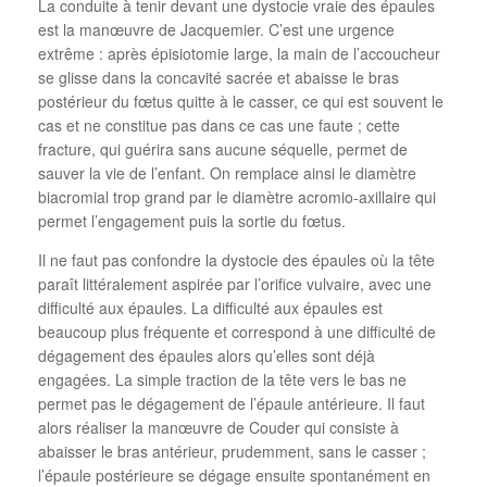
La conduite à tenir devant une dystocie vraie des épaules
est la manœuvre de Jacquemier. C’est une urgence
extrême : après épisiotomie large, la main de l’accoucheur
se glisse dans la concavité sacrée et abaisse le bras
postérieur du fœtus quitte à le casser, ce qui est souvent le
cas et ne constitue pas dans ce cas une faute ; cette
fracture, qui guérira sans aucune séquelle, permet de
sauver la vie de l’enfant. On remplace ainsi le diamètre
biacromial trop grand par le diamètre acromio-axillaire qui
permet l’engagement puis la sortie du fœtus.
Il ne faut pas confondre la dystocie des épaules où la tête
paraît littéralement aspirée par l’orifice vulvaire, avec une
difficulté aux épaules. La difficulté aux épaules est
beaucoup plus fréquente et correspond à une difficulté de
dégagement des épaules alors qu’elles sont déjà
engagées. La simple traction de la tête vers le bas ne
permet pas le dégagement de l’épaule antérieure. Il faut
alors réaliser la manœuvre de Couder qui consiste à
abaisser le bras antérieur, prudemment, sans le casser ;
l’épaule postérieure se dégage ensuite spontanément en