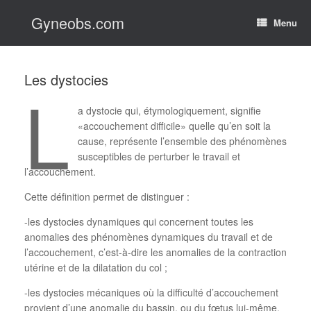
Skip
Gyneobs.com
to
Menu
content
Les dystocies
L
a dystocie qui, étymologiquement, signifie
«accouchement difficile» quelle qu’en soit la
cause, représente l’ensemble des phénomènes
susceptibles de perturber le travail et
l’accouchement.
Cette définition permet de distinguer :
-les dystocies dynamiques qui concernent toutes les
anomalies des phénomènes dynamiques du travail et de
l’accouchement, c’est-à-dire les anomalies de la contraction
utérine et de la dilatation du col ;
-les dystocies mécaniques où la difficulté d’accouchement
provient d’une anomalie du bassin, ou du fœtus lui-même,