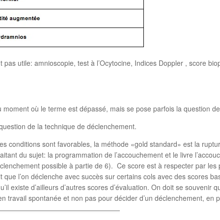
pas utile: amnioscopie, test à l’Ocytocine, Indices Doppler , score bi
du moment où le terme est dépassé, mais se pose parfois la question de 
a question de la technique de déclenchement.
 les conditions sont favorables, la méthode «gold standard» est la ru
 traitant du sujet: la programmation de l’accouchement et le livre l’ac
clenchement possible à partie de 6). Ce score est à respecter par les 
t que l’on déclenche avec succès sur certains cols avec des scores ba
l existe d’ailleurs d’autres scores d’évaluation. On doit se souvenir qu
en travail spontanée et non pas pour décider d’un déclenchement, en par