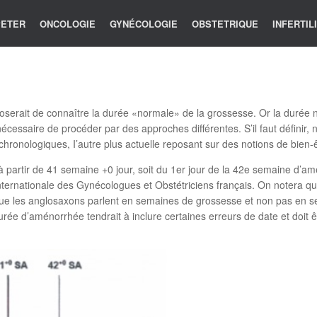
 PETER
ONCOLOGIE
GYNÉCOLOGIE
OBSTETRIQUE
INFERTIL
oserait de connaître la durée «normale» de la grossesse. Or la durée n
 nécessaire de procéder par des approches différentes. S’il faut définir,
chronologiques, I’autre plus actuelle reposant sur des notions de bien-
 partir de 41 semaine +0 jour, soit du 1er jour de la 42e semaine d’am
nternationale des Gynécologues et Obstétriciens français. On notera q
que les anglosaxons parlent en semaines de grossesse et non pas en s
rée d’aménorrhée tendrait à inclure certaines erreurs de date et doit ê