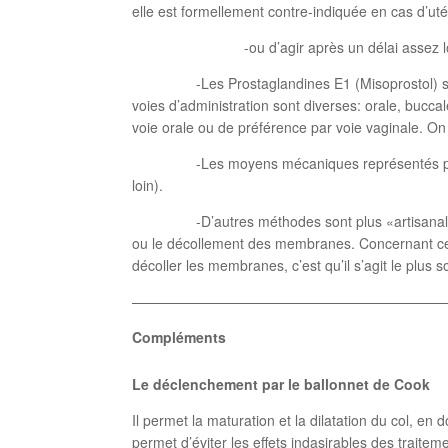
elle est formellement contre-indiquée en cas d’utér
-ou d’agir après un délai assez long (2 ou 
-Les Prostaglandines E1 (Misoprostol) sont trè
voies d’administration sont diverses: orale, bucca
voie orale ou de préférence par voie vaginale. On 
-Les moyens mécaniques représentés par la mi
loin).
-D’autres méthodes sont plus «artisanales» et o
ou le décollement des membranes. Concernant ce der
décoller les membranes, c’est qu’il s’agit le plus
——————————————————————
Compléments
Le déclenchement par le ballonnet de Cook
Il permet la maturation et la dilatation du col, en
permet d’éviter les effets indasirables des trait