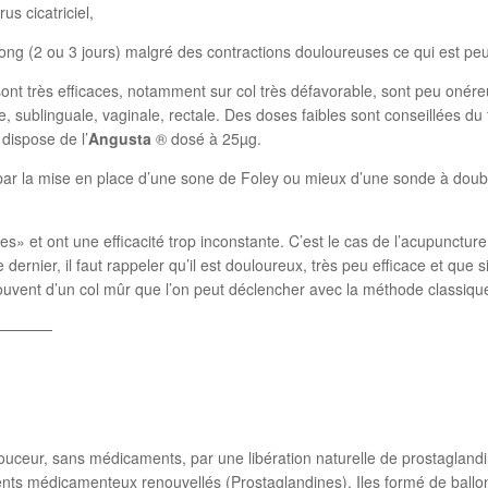
us cicatriciel,
3 jours) malgré des contractions douloureuses ce qui est peu a
s efficaces, notamment sur col très défavorable, sont peu onéreus
le, sublinguale, vaginale, rectale. Des doses faibles sont conseillées 
dispose de l’
Angusta
® dosé à 25µg.
se en place d’une sone de Foley ou mieux d’une sonde à double ba
nt une efficacité trop inconstante. C’est le cas de l’acupuncture, l
nier, il faut rappeler qu’il est douloureux, très peu efficace et que si
 souvent d’un col mûr que l’on peut déclencher avec la méthode classiqu
————
 douceur, sans médicaments, par une libération naturelle de prostaglandi
ements médicamenteux renouvellés (Prostaglandines). Iles formé de ballo