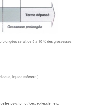
s prolongées serait de 5 à 10 % des grossesses.
aque, liquide méconial)
les psychomotrices, épilepsie , etc.