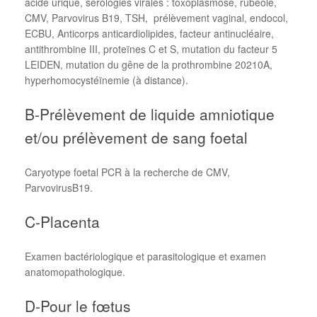
acide urique, sérologies virales : toxoplasmose, rubéole,
CMV, Parvovirus B19, TSH, prélèvement vaginal, endocol,
ECBU, Anticorps anticardiolipides, facteur antinucléaire,
antithrombine III, proteïnes C et S, mutation du facteur 5
LEIDEN, mutation du gêne de la prothrombine 20210A,
hyperhomocystéïnemie (à distance).
B-Prélèvement de liquide amniotique
et/ou prélèvement de sang foetal
Caryotype foetal PCR à la recherche de CMV,
ParvovirusB19.
C-Placenta
Examen bactériologique et parasitologique et examen
anatomopathologique.
D-Pour le fœtus