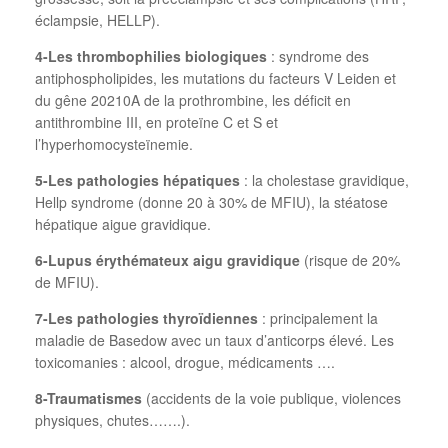
éclampsie, HELLP).
4-Les thrombophilies biologiques
: syndrome des
antiphospholipides, les mutations du facteurs V Leiden et
du gêne 20210A de la prothrombine, les déficit en
antithrombine III, en proteïne C et S et
l’hyperhomocysteïnemie.
5-Les pathologies hépatiques
: la cholestase gravidique,
Hellp syndrome (donne 20 à 30% de MFIU), la stéatose
hépatique aigue gravidique.
6-Lupus érythémateux aigu gravidique
(risque de 20%
de MFIU).
7-Les pathologies thyroïdiennes
: principalement la
maladie de Basedow avec un taux d’anticorps élevé. Les
toxicomanies : alcool, drogue, médicaments ….
8-Traumatismes
(accidents de la voie publique, violences
physiques, chutes…….).