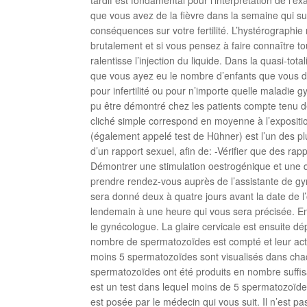
que vous avez de la fièvre dans la semaine qui su
conséquences sur votre fertilité. L’hystérographi
brutalement et si vous pensez à faire connaître t
ralentisse l’injection du liquide. Dans la quasi-to
que vous ayez eu le nombre d’enfants que vous d
pour infertilité ou pour n’importe quelle maladie 
pu être démontré chez les patients compte tenu des
cliché simple correspond en moyenne à l’exposition
(également appelé test de Hühner) est l’un des plus
d’un rapport sexuel, afin de: -Vérifier que des rapp
Démontrer une stimulation oestrogénique et une qu
prendre rendez-vous auprès de l’assistante de gyné
sera donné deux à quatre jours avant la date de l’
lendemain à une heure qui vous sera précisée. En c
le gynécologue. La glaire cervicale est ensuite d
nombre de spermatozoïdes est compté et leur activi
moins 5 spermatozoïdes sont visualisés dans chaqu
spermatozoïdes ont été produits en nombre suffisan
est un test dans lequel moins de 5 spermatozoïdes s
est posée par le médecin qui vous suit. Il n’est 