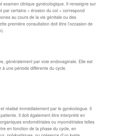
t examen clinique gynécologique. Il renseigne sur
ent par certains « érosion du col » correspond
ormones au cours de la vie génitale ou des
ette première consultation doit être l’occasion de
n).
ée, généralement par voie endovaginale. Elle est
r à une période différente du cycle.
et réalisé immédiatement par le gynécologue. Il
patiente. Il doit également être interprété en
ons organiques endométriales ou myométriales telles
tre en fonction de la phase du cycle, en
aux, polykystiques, ou présence d’un kyste,