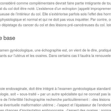
 considéré comme complémentaire devrait faire partie intégrante de tou
état du col doit être noté. L’existence d’un ectropion (appelé improprem
euse de l’intérieur du col. Elle s’extériorise parfois sois l’effet des h
physiologique et normal et qui ne doit pas vous inquiéter. Par contre, c
 de dépistage du cancer du col et des lésions pré-cancéreuses du col. loi
de base
examen gynécologique, une échographie est, on vient de le dire, pratiqu
ts sur l’utérus et les ovaires. Dans certains cas il faudra la renouvele
oie endovaginale, doit être intégré à l’examen gynécologique standard 
ie, soit « sous-traité » par un autre spécialiste qui ne connait pas la 
adre de l’infertilité l’échographie recherche particulièrement : -des lési
 éventuelle malformation utérine ; -l’aspect et l’épaisseur de l’endomè
r les chances d’implantation embryonnaire. -l’aspect des ovaires : norm