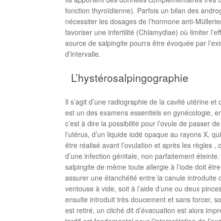
fonction thyroïdienne). Parfois un bilan des andro
nécessiter les dosages de l’hormone anti-Müllerienn
favoriser une infertilité (Chlamydiae) où limiter l’
source de salpingite pourra être évoquée par l’ex
d’intervalle.
L’hystérosalpingographie
Il s’agit d’une radiographie de la cavité utérine
est un des examens essentiels en gynécologie, en p
c’est à dire la possibilité pour l’ovule de passer d
l’utérus, d’un liquide iodé opaque au rayons X, qui
être réalisé avant l’ovulation et après les règles 
d’une infection génitale, non parfaitement éteinte
salpingite de même toute allergie à l’iode doit être
assurer une étanchéité entre la canule introduite da
ventouse à vide, soit à l’aide d’une ou deux pince
ensuite introduit très doucement et sans forcer, so
est retiré, un cliché dit d’évacuation est alors imp
tardif est fondamental pour l’interprétation de l’