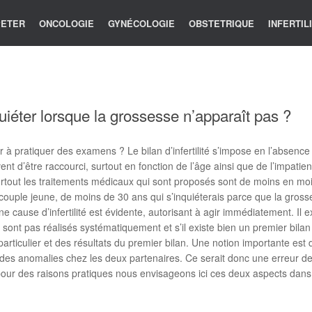
 PETER
ONCOLOGIE
GYNÉCOLOGIE
OBSTETRIQUE
INFERTIL
iéter lorsque la grossesse n’apparaît pas ?
 à pratiquer des examens ? Le bilan d’infertilité s’impose en l’absenc
nt d’être raccourci, surtout en fonction de l’âge ainsi que de l’impatie
urtout les traitements médicaux qui sont proposés sont de moins en moins
un couple jeune, de moins de 30 ans qui s’inquiéterais parce que la gros
 une cause d’infertilité est évidente, autorisant à agir immédiatement. 
ne sont pas réalisés systématiquement et s’il existe bien un premier bil
iculier et des résultats du premier bilan. Une notion importante est de
 des anomalies chez les deux partenaires. Ce serait donc une erreur de
our des raisons pratiques nous envisageons ici ces deux aspects dans 