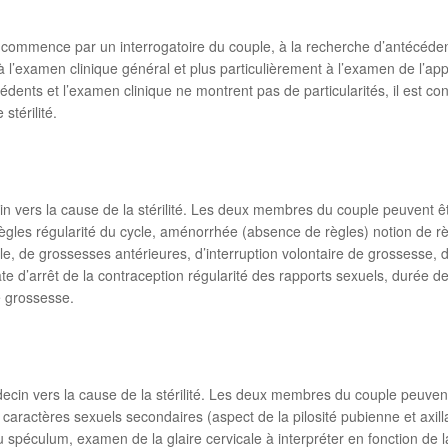
té commence par un interrogatoire du couple, à la recherche d’antécéd
 à l’examen clinique général et plus particulièrement à l’examen de l’
cédents et l’examen clinique ne montrent pas de particularités, il est c
stérilité.
ecin vers la cause de la stérilité. Les deux membres du couple peuvent
ègles régularité du cycle, aménorrhée (absence de règles) notion de r
e, de grossesses antérieures, d’interruption volontaire de grossesse,
te d’arrêt de la contraception régularité des rapports sexuels, durée 
e grossesse.
édecin vers la cause de la stérilité. Les deux membres du couple peuve
 caractères sexuels secondaires (aspect de la pilosité pubienne et axill
spéculum, examen de la glaire cervicale à interpréter en fonction de l