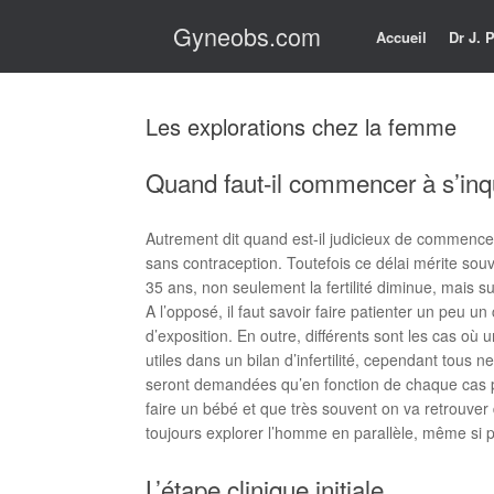
Skip
Gyneobs.com
to
Accueil
Dr J.
content
Les explorations chez la femme
Quand faut-il commencer à s’inqu
Autrement dit quand est-il judicieux de commencer
sans contraception. Toutefois ce délai mérite souve
35 ans, non seulement la fertilité diminue, mais s
A l’opposé, il faut savoir faire patienter un peu 
d’exposition. En outre, différents sont les cas où
utiles dans un bilan d’infertilité, cependant tous 
seront demandées qu’en fonction de chaque cas part
faire un bébé et que très souvent on va retrouver
toujours explorer l’homme en parallèle, même si p
L’étape clinique initiale