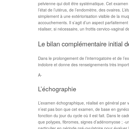
pelvienne qui doit être systématique. Cet examen
l’état de l’utérus, de l’endomètre, des ovaires. L’
simplement à une extériorisation visible de la muqu
accouchements. Il s’agit d’un aspect parfaitement 
réaliser, si nécessaire, un frottis cervico-vaginal
Le bilan complémentaire initial 
Dans le prolongement de l’interrogatoire et de l’
indolore et donne des renseignements très importan
A-
L’échographie
L’examen échographique, réalisé en général par v
n’est pas bon que cet examen, de base en gynécolog
fonction du jour du cycle où il est fait. Dans le c
que polypes, fibromes, signes d’adénomyose ; -une
particulier en période pré-ovulatoire pour évalue