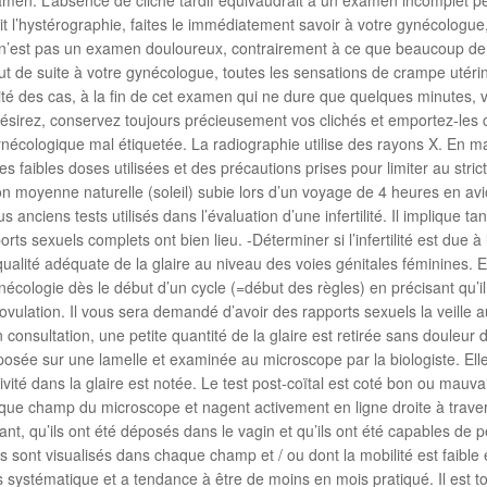
it l’hystérographie, faites le immédiatement savoir à votre gynécologue
e n’est pas un examen douloureux, contrairement à ce que beaucoup de f
out de suite à votre gynécologue, toutes les sensations de crampe utéri
talité des cas, à la fin de cet examen qui ne dure que quelques minutes,
ésirez, conservez toujours précieusement vos clichés et emportez-les
gynécologique mal étiquetée. La radiographie utilise des rayons X. En mat
 faibles doses utilisées et des précautions prises pour limiter au str
 moyenne naturelle (soleil) subie lors d’un voyage de 4 heures en avion
 anciens tests utilisés dans l’évaluation d’une infertilité. Il implique t
orts sexuels complets ont bien lieu. -Déterminer si l’infertilité est due à 
alité adéquate de la glaire au niveau des voies génitales féminines. En
cologie dès le début d’un cycle (=début des règles) en précisant qu’il 
ovulation. Il vous sera demandé d’avoir des rapports sexuels la veille a
onsultation, une petite quantité de la glaire est retirée sans douleur du
éposée sur une lamelle et examinée au microscope par la biologiste. El
té dans la glaire est notée. Le test post-coïtal est coté bon ou mauvai
e champ du microscope et nagent activement en ligne droite à travers 
t, qu’ils ont été déposés dans le vagin et qu’ils ont été capables de pé
ont visualisés dans chaque champ et / ou dont la mobilité est faible et 
pas systématique et a tendance à être de moins en mois pratiqué. Il est