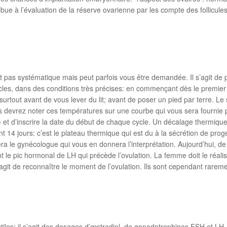
e à l’évaluation de la réserve ovarienne par les compte des follicules
t pas systématique mais peut parfois vous être demandée. Il s’agit de
cles, dans des conditions très précises: en commençant dès le premier
tout avant de vous lever du lit; avant de poser un pied par terre. Le s
devrez noter ces températures sur une courbe qui vous sera fournie pa
lire) et d’inscrire la date du début de chaque cycle. Un décalage therm
nt 14 jours: c’est le plateau thermique qui est du à la sécrétion de prog
 sera le gynécologue qui vous en donnera l’interprétation. Aujourd’hui, 
ant le pic hormonal de LH qui précède l’ovulation. La femme doit le réalis
s’agit de reconnaître le moment de l’ovulation. Ils sont cependant rarem
iles: il s’agit des dosages d’œstradiol, de gonadotrophines FSH et LH, 