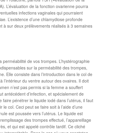
A). L’évaluation de la fonction ovarienne pourra
ventuelles infections vaginales qui pourraient
mydiae. L’existence d’une chlamydiose profonde
ant à sur deux prélèvements réalisés à 3 semaines
la perméabilité de vos trompes. L’hystérographie
 indispensables sur la perméabilité des trompes,
me. Elle consiste dans l’introduction dans le col de
l’intérieur du ventre autour des ovaires. Il doit
examen n’est pas permis si la femme a souffert
out antécédent d’infection, et spécialement de
faire pénétrer le liquide iodé dans l’utérus, il faut
 le col. Ceci peut se faire soit à l’aide d’une
ule est poussée vers l’utérus. Le liquide est
e remplissage des trompes effectué, l’appareillage
ès, et qui est appelé contrôle tardif. Ce cliché
eu interprétable. Dans le cas où vous constatez