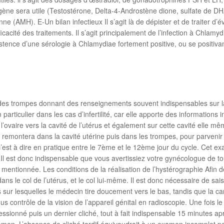
gène sera utile (Testostérone, Delta-4-Androstène dione, sulfate de DH
e (AMH). E-Un bilan infectieux Il s’agit là de dépister et de traiter d’é
efficacité des traitements. Il s’agit principalement de l’infection à Chla
istence d’une sérologie à Chlamydiae fortement positive, ou se positiv
 et des trompes donnant des renseignements souvent indispensables sur 
articulier dans les cas d’infertilité, car elle apporte des informations
e l’ovaire vers la cavité de l’utérus et également sur cette cavité elle mê
 remontera dans la cavité utérine puis dans les trompes, pour parvenir à 
, c’est à dire en pratique entre le 7ème et le 12ème jour du cycle. Cet 
. Il est donc indispensable que vous avertissiez votre gynécologue de t
 mentionnée. Les conditions de la réalisation de l’hystérographie Afin de 
ns le col de l’utérus, et le col lui-même. Il est donc nécessaire de saisir
s sur lesquelles le médecin tire doucement vers le bas, tandis que la can
us contrôle de la vision de l’appareil génital en radioscopie. Une fois l
ressionné puis un dernier cliché, tout à fait indispensable 15 minutes apr
examen. L’absence de cliché tardif équivaudrait à un examen incomplet p