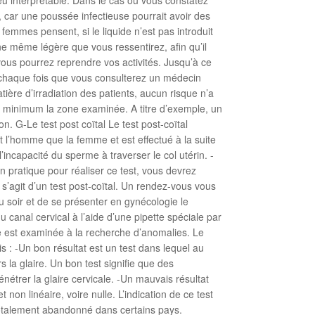
, car une poussée infectieuse pourrait avoir des
emmes pensent, si le liquide n’est pas introduit
ne même légère que vous ressentirez, afin qu’il
 vous pourrez reprendre vos activités. Jusqu’à ce
 chaque fois que vous consulterez un médecin
ière d’irradiation des patients, aucun risque n’a
ict minimum la zone examinée. A titre d’exemple, un
. G-Le test post coïtal Le test post-coïtal
ant l’homme que la femme et est effectué à la suite
l’incapacité du sperme à traverser le col utérin. -
 pratique pour réaliser ce test, vous devrez
s’agit d’un test post-coïtal. Un rendez-vous vous
u soir et de se présenter en gynécologie le
 canal cervical à l’aide d’une pipette spéciale par
le est examinée à la recherche d’anomalies. Le
s : -Un bon résultat est un test dans lequel au
la glaire. Un bon test signifie que des
nétrer la glaire cervicale. -Un mauvais résultat
non linéaire, voire nulle. L’indication de ce test
 totalement abandonné dans certains pays.