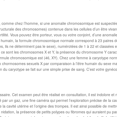
e, comme chez l’homme, si une anomalie chromosomique est suspectée. 
ructurale des chromosomes) contenue dans les cellules d’un être viv
ertilité. Vous pouvez être porteur, vous ou votre conjoint, d’une anoma
tre humain, la formule chromosomique normale correspond à 23 paires
, ils ne déterminent pas le sexe), numérotées de 1 à 22 et classées
), ce sont les chromosomes X et Y, la présence du chromosome Y caract
rmule chromosomique est (46, XY). Chez une femme à caryotype norma
eux chormosomes sexuels X par comparaison à l’être humain du sexe m
 du caryotype se fait sur une simple prise de sang. C’est votre gynécol
aire. Cet examen peut être réalisé en consultation, il est indolore et
té par un gaz, une fine caméra qui permet l’exploration précise de la cavi
ur de la cavité utérine et l’origine des trompes. Il est ainsi possible de m
a nidation, la présence de petits polypes ou fibromes qui auraient pu 