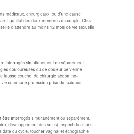
ents médicaux, chirurgicaux, ou d’une cause
appareil génital des deux membres du couple. Chez
onseillé d’attendre au moins 12 mois de vie sexuelle
 être interrogés simultanément ou séparément.
ègles douloureuses ou de douleur pelvienne
 de fausse couche, de chirurgie abdomino-
de vie commune profession prise de toxiques
nt être interrogés simultanément ou séparément.
aire, développement des seins), aspect du clitoris,
a date du cycle, toucher vaginal et échographie