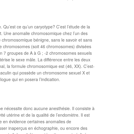
Qu’est ce qu’un caryotype? C’est l’étude de la
ant. Une anomalie chromosomique chez l’un des
lie chromosomique bénigne, sans le savoir et sans
 de chromosomes (soit 46 chromosomes) divisées
 en 7 groupes de A à G ; -2 chromosomes sexuels
érise le sexe mâle. La différence entre les deux
l, la formule chromosomique est (46, XX). C’est-
asculin qui possède un chromosome sexuel X et
ogue qui en posera l’indication.
 ne nécessite donc aucune anesthésie. Il consiste à
té utérine et de la qualité de l’endomètre. Il est
ettre en évidence certaines anomalies de
passer inaperçus en échographie, ou encore des