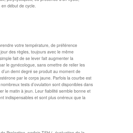
 en début de cycle.
 prendre votre température, de préférence
 jour des règles, toujours avec le même
imple fait de se lever fait augmenter la
r le gynécologue, sans omettre de relier les
ique d’un demi degré se produit au moment de
estérone par le corps jaune. Parfois la courbe est
de nombreux tests d’ovulation sont disponibles dans
er le matin à jeun. Leur fiabilité semble bonne et
ent indispensables et sont plus onéreux que la
de Prolactine, parfois TSH (=évaluation de la