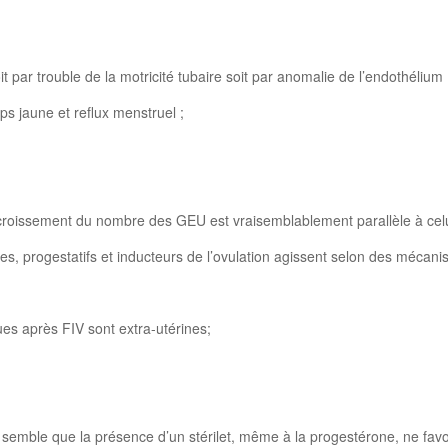
t par trouble de la motricité tubaire soit par anomalie de l’endothélium
ps jaune et reflux menstruel ;
accroissement du nombre des GEU est vraisemblablement parallèle à cel
es, progestatifs et inducteurs de l’ovulation agissent selon des méca
ues après FIV sont extra-utérines;
;
n. Il semble que la présence d’un stérilet, même à la progestérone, ne f