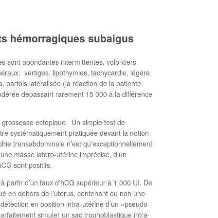
nts hémorragiques subaigus
s sont abondantes intermittentes, volontiers
néraux: vertiges, lipothymies, tachycardie, légère
parfois latéralisée (la réaction de la patiente
odérée dépassant rarement 15 000 à la différence
e grossesse ectopique. Un simple test de
être systématiquement pratiquée devant la notion
phie transabdominale n’est qu’exceptionnellement
d’une masse latéro-utérine imprécise, d’un
hCG sont positifs.
à partir d’un taux d’hCG supérieur à 1 000 UI. De
tué en dehors de l’utérus, contenant ou non une
détection en position intra-utérine d’un «pseudo-
arfaitement simuler un sac trophoblastique intra-