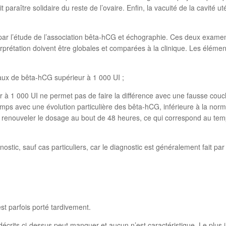
t paraître solidaire du reste de l’ovaire. Enfin, la vacuité de la cavité
 par l’étude de l’association bêta-hCG et échographie. Ces deux exam
rprétation doivent être globales et comparées à la clinique. Les élémen
aux de bêta-hCG supérieur à 1 000 UI ;
r à 1 000 UI ne permet pas de faire la différence avec une fausse co
emps avec une évolution particulière des bêta-hCG, inférieure à la norma
faut renouveler le dosage au bout de 48 heures, ce qui correspond au 
agnostic, sauf cas particuliers, car le diagnostic est généralement fait
est parfois porté tardivement.
rits ci-dessus peut manquer et aucun n’est caractéristique. Le plus 