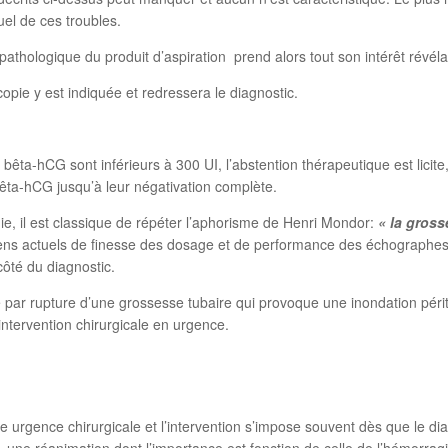
uel de ces troubles.
ologique du produit d’aspiration prend alors tout son intérêt révélant
pie y est indiquée et redressera le diagnostic.
a-hCG sont inférieurs à 300 UI, l’abstention thérapeutique est licite, 
bêta-hCG jusqu’à leur négativation complète.
e, il est classique de répéter l’aphorisme de Henri Mondor:
« la gross
ens actuels de finesse des dosage et de performance des échographes,
côté du diagnostic.
 par rupture d’une grossesse tubaire qui provoque une inondation péri
intervention chirurgicale en urgence.
ne urgence chirurgicale et l’intervention s’impose souvent dès que le dia