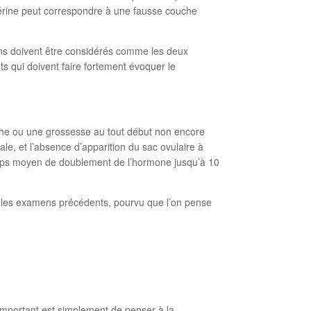
 utérine peut correspondre à une fausse couche
ens doivent être considérés comme les deux
ts qui doivent faire fortement évoquer le
uche ou une grossesse au tout début non encore
le, et l’absence d’apparition du sac ovulaire à
temps moyen de doublement de l’hormone jusqu’à 10
 par les examens précédents, pourvu que l’on pense
important est simplement de penser à la