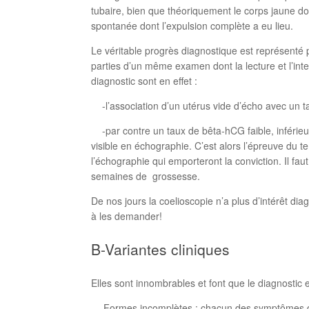
tubaire, bien que théoriquement le corps jaune doi
spontanée dont l’expulsion complète a eu lieu.
Le véritable progrès diagnostique est représenté
parties d’un même examen dont la lecture et l’inte
diagnostic sont en effet :
-l’association d’un utérus vide d’écho avec un t
-par contre un taux de bêta-hCG faible, inférieu
visible en échographie. C’est alors l’épreuve du t
l’échographie qui emporteront la conviction. Il 
semaines de grossesse.
De nos jours la coelioscopie n’a plus d’intérêt di
à les demander!
B-Variantes cliniques
Elles sont innombrables et font que le diagnostic 
— Formes incomplètes : chacun des symptômes déc