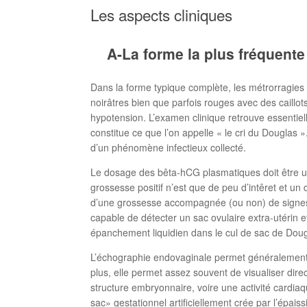
Les aspects cliniques
A-La forme la plus fréquente 
Dans la forme typique complète, les métrorragies 
noirâtres bien que parfois rouges avec des caillot
hypotension. L’examen clinique retrouve essentiell
constitue ce que l’on appelle « le cri du Dougla
d’un phénomène infectieux collecté.
Le dosage des bêta-hCG plasmatiques doit être un
grossesse positif n’est que de peu d’intêret et 
d’une grossesse accompagnée (ou non) de signes a
capable de détecter un sac ovulaire extra-utérin 
épanchement liquidien dans le cul de sac de Dougl
L’échographie endovaginale permet généralement d
plus, elle permet assez souvent de visualiser dir
structure embryonnaire, voire une activité cardia
sac» gestationnel artificiellement crée par l’épa