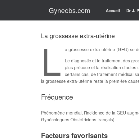
Skip
Gyneobs.com
to
Accueil
Dr J.
content
La grossesse extra-utérine
L
a grossesse extra-utérine (GEU) se dé
Le diagnostic et le traitement des gr
plus précoce et la réalisation d’acte
certains cas, de traitement médical san
la grossesse extra-utérine reste la première caus
Fréquence
Phénomène mondial, l’incidence de la GEU augmen
Gynécologues Obstétriciens français).
Facteurs favorisants