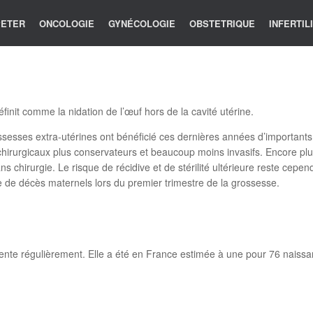
 PETER
ONCOLOGIE
GYNÉCOLOGIE
OBSTETRIQUE
INFERTIL
finit comme la nidation de l’œuf hors de la cavité utérine.
ossesses extra-utérines ont bénéficié ces dernières années d’important
s chirurgicaux plus conservateurs et beaucoup moins invasifs. Encore p
s chirurgie. Le risque de récidive et de stérilité ultérieure reste cepend
e de décès maternels lors du premier trimestre de la grossesse.
te régulièrement. Elle a été en France estimée à une pour 76 naissa