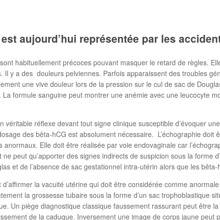
est aujourd’hui représentée par les accide
sont habituellement précoces pouvant masquer le retard de règles. Elle
s. Il y a des douleurs pelviennes. Parfois apparaissent des troubles gé
ement une vive douleur lors de la pression sur le cul de sac de Douglas, 
s ». La formule sanguine peut montrer une anémie avec une leucocyte m
 véritable réflexe devant tout signe clinique susceptible d’évoquer un
un dosage des bêta-hCG est absolument nécessaire. L’échographie doit 
normaux. Elle doit être réalisée par voie endovaginale car l’échogra
et ne peut qu’apporter des signes indirects de suspicion sous la forme 
as et de l’absence de sac gestationnel intra-utérin alors que les bêta-
’affirmer la vacuité utérine qui doit être considérée comme anormale 
ectement la grossesse tubaire sous la forme d’un sac trophoblastique si
que. Un piège diagnostique classique faussement rassurant peut être la 
ississement de la caduque. Inversement une image de corps jaune peut p