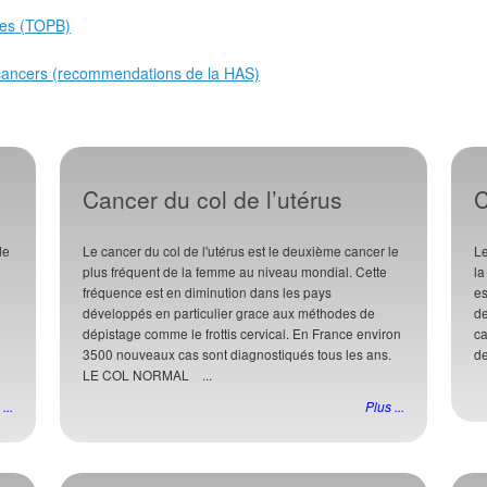
es (TOPB)
cancers (recommendations de la HAS)
Cancer du col de l’utérus
C
de
Le cancer du col de l'utérus est le deuxième cancer le
Le
plus fréquent de la femme au niveau mondial. Cette
l
fréquence est en diminution dans les pays
es
développés en particulier grace aux méthodes de
de
dépistage comme le frottis cervical. En France environ
ca
3500 nouveaux cas sont diagnostiqués tous les ans.
de
LE COL NORMAL ...
...
Plus ...