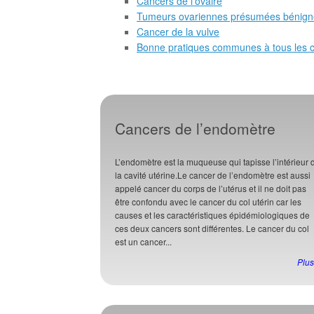
Cancers de l’ovaire
Tumeurs ovariennes présumées bénign
Cancer de la vulve
Bonne pratiques communes à tous les 
Cancers de l’endomètre
L’endomètre est la muqueuse qui tapisse l’intérieur 
la cavité utérine.Le cancer de l’endomètre est aussi
appelé cancer du corps de l’utérus et il ne doit pas
être confondu avec le cancer du col utérin car les
causes et les caractéristiques épidémiologiques de
ces deux cancers sont différentes. Le cancer du col
est un cancer...
Plus 