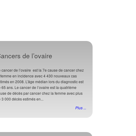
ancers de l’ovaire
 cancer de l’ovaire est la 7e cause de cancer chez
a femme en incidence avec 4 430 nouveaux cas
timés en 2008. L’âge médian lors du diagnostic est
 65 ans. Le cancer de l’ovaire est la quatrième
use de décès par cancer chez la femme avec plus
 3 000 décès estimés en...
Plus ...