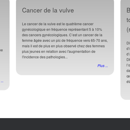
Cancer de la vulve
B
t
Le cancer de la vulve est le quatrième cancer
(
gynécologique en fréquence représentant 5 à 10%
des cancers gynécologiques. C’est un cancer de la
femme âgée avec un pic de fréquence vers 65-70 ans,
Di
mais il est de plus en plus observé chez des femmes
d’
ne
plus jeunes en relation avec l'augmentation de
d’
l'incidence des pathologies...
D
l’
Plus ...
da
œu
...
ét