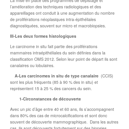
La mise en place des programmes de dépistage et
l’amélioration des techniques radiologiques et des
appareillages ont conduit à une augmentation du nombre
de proliférations néoplasiques intra-épithéliales
diagnostiquées, souvent sur micro et macrobiopsies.
III-Les deux formes histologiques
Le carcinome in situ fait partie des proliférations
mammaires intraépithéliales du sein définies dans la
classification OMS 2012. Selon leur point de départ ils sont
canalaires ou lobulaires.
A-Les carcinomes in situ de type canalaire
(CCIS)
sont les plus fréquents (85 à 90 % des in situ) et
représentent 15 à 25 % des cancers du sein.
1-Circonstances de découverte
Avec un pic d’âge entre 40 et 60 ans, ils s’accompagnent
dans 80% des cas de microcalcifications et sont donc
souvent de découverte mammographique.
Dans les autres
cas, ils sont découverts fortuitement sur des biopsies