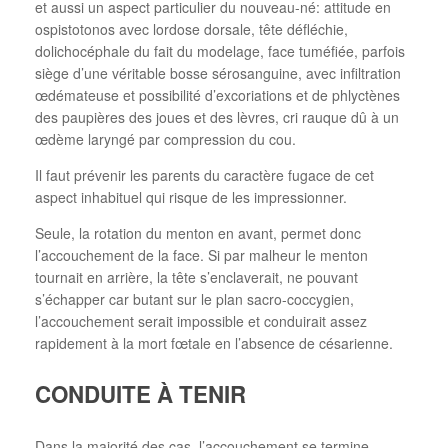
et aussi un aspect particulier du nouveau-né: attitude en
ospistotonos avec lordose dorsale, tête défléchie,
dolichocéphale du fait du modelage, face tuméfiée, parfois
siège d’une véritable bosse sérosanguine, avec infiltration
œdémateuse et possibilité d’excoriations et de phlyctènes
des paupières des joues et des lèvres, cri rauque dû à un
œdème laryngé par compression du cou.
Il faut prévenir les parents du caractère fugace de cet
aspect inhabituel qui risque de les impressionner.
Seule, la rotation du menton en avant, permet donc
l’accouchement de la face. Si par malheur le menton
tournait en arrière, la tête s’enclaverait, ne pouvant
s’échapper car butant sur le plan sacro-coccygien,
l’accouchement serait impossible et conduirait assez
rapidement à la mort fœtale en l’absence de césarienne.
CONDUITE À TENIR
Dans la majorité des cas, l’accouchement se termine